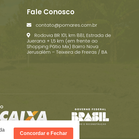
Fale Conosco
contato@pomares.com.br
Rodovia BR 101, km 881, Estrada de
Juerana + 1,5 km (em frente ao
Shopping Pátio Mix) Bairro Nova
Jerusalém – Teixeira de Freiras / BA
RO
rda
Concordar e Fechar