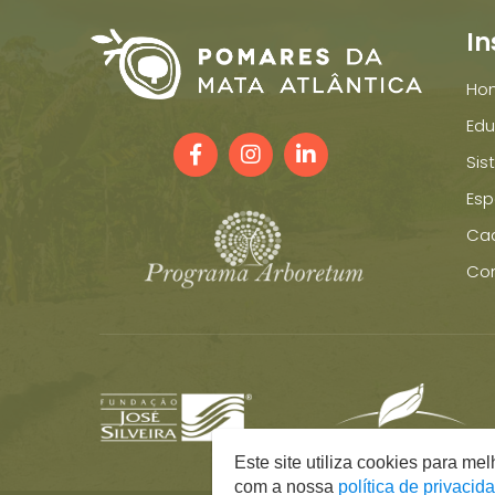
In
Ho
Edu
Sis
Esp
Ca
Co
Este site utiliza cookies para m
com a nossa
política de privacid