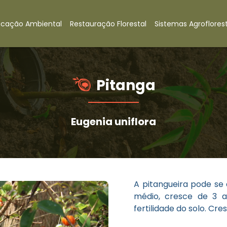
ucação Ambiental
Restauração Florestal
Sistemas Agroflorest
Pitanga
Eugenia uniflora
A pitangueira pode se
médio, cresce de 3 a
fertilidade do solo. Cr